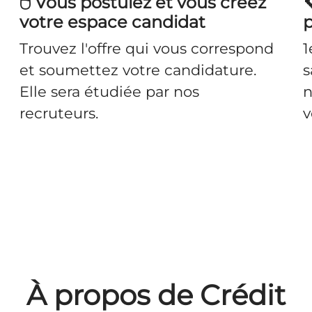
🖱️ Vous postulez et vous créez

votre espace candidat
p
Trouvez l'offre qui vous correspond
1
et soumettez votre candidature.
s
Elle sera étudiée par nos
n
recruteurs.
v
À propos de Crédit